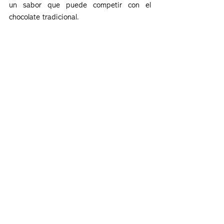
un sabor que puede competir con el 
chocolate tradicional.
La crisis de precios del cacao ha 