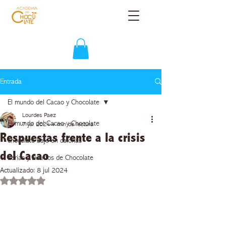
Entrada
El mundo del Cacao y Chocolate
Lourdes Paez
El mundo del Cacao y Chocolate
7 jul 2024
4 min de lectura
Respuestas frente a la crisis
chocolate bajo en calorias
del Cacao
Ferias y Eventos de Chocolate
Actualizado:
8 jul 2024
Obtuvo NaN de 5 estrellas.