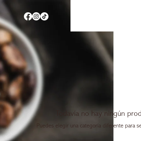
Ecuad
Recursos
Todavía no hay ningún prod
Puedes elegir una categoría diferente para 