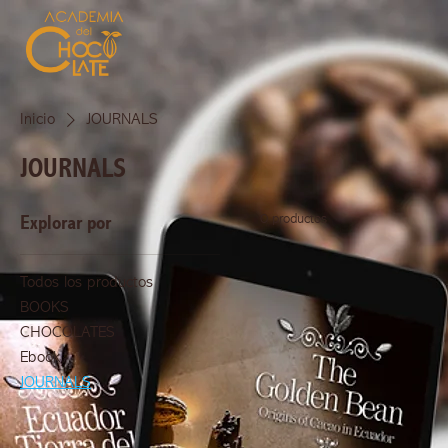
Inicio
JOURNALS
JOURNALS
0 productos
Explorar por
Todos los productos
BOOKS
CHOCOLATES
Ebook
JOURNALS