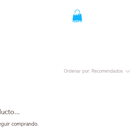
or Tierra del Cacao
Autora
Reseñas
Academia de Chocolate
Blog
Contactos
Ordenar por:
Recomendados
ucto...
seguir comprando.