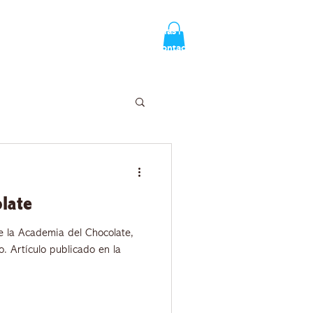
or Tierra del Cacao
Autora
Reseñas
Academia de Chocolate
Blog
Contactos
olate
e la Academia del Chocolate,
. Artículo publicado en la